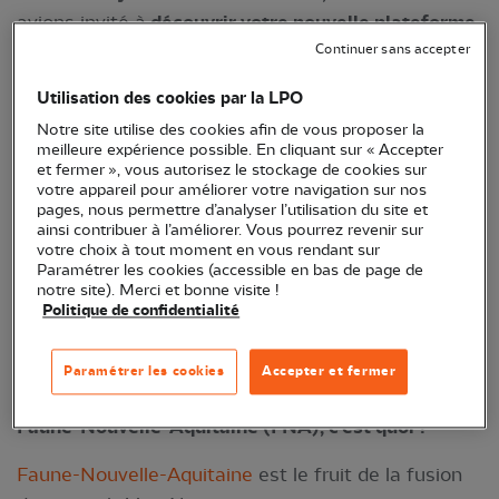
avions invité à
découvrir votre nouvelle plateforme
Faune-Nouvelle-Aquitaine
via une conférence en
Continuer sans accepter
ligne. Vous l'avez manqué ?
Visionnez dès
Utilisation des cookies par la LPO
aujourd'hui sa rediffusion !
Notre site utilise des cookies afin de vous proposer la
meilleure expérience possible. En cliquant sur « Accepter
et fermer », vous autorisez le stockage de cookies sur
votre appareil pour améliorer votre navigation sur nos
pages, nous permettre d’analyser l’utilisation du site et
ainsi contribuer à l’améliorer. Vous pourrez revenir sur
votre choix à tout moment en vous rendant sur
Paramétrer les cookies (accessible en bas de page de
notre site). Merci et bonne visite !
Politique de confidentialité
Spatule blanche © Cécile Gans
Paramétrer les cookies
Accepter et fermer
Faune-Nouvelle-Aquitaine (FNA), c’est quoi ?
Faune-Nouvelle-Aquitaine
est le fruit de la fusion