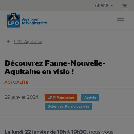
Aller au contenu principal
Aller au menu principal
Aller à
Aller à la recherche
LPO Aquitaine
Découvrez Faune-Nouvelle-
Aquitaine en visio !
ACTUALITÉ
29 janvier 2024
LPO Aquitaine
Article
Sciences Participatives
Le lundi 22 janvier de 18h à 19h30,
nous vous