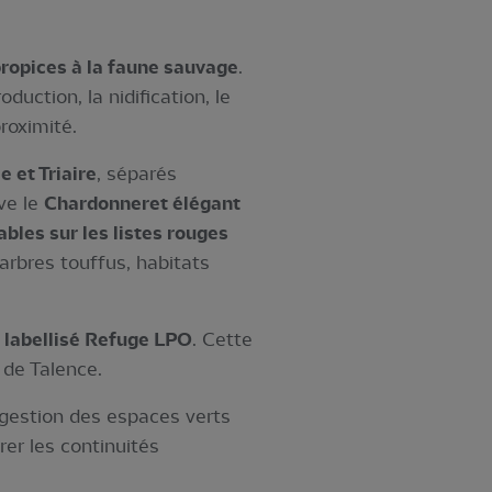
propices à la faune sauvage
.
uction, la nidification, le
roximité.
 et Triaire
, séparés
uve le
Chardonneret élégant
bles sur les listes rouges
arbres touffus, habitats
t labellisé Refuge LPO
. Cette
 de Talence.
gestion des espaces verts
er les continuités