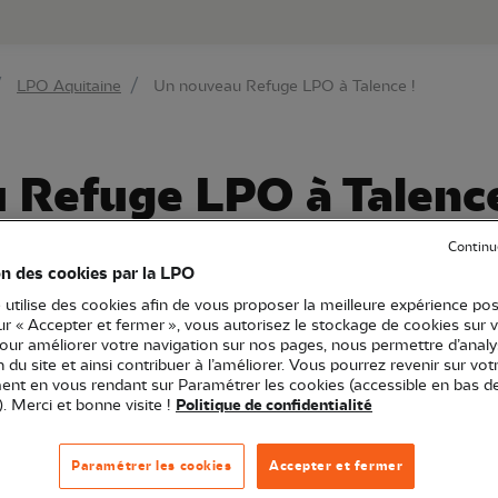
au contenu principal
Aller au menu principal
Aller à la r
LPO Aquitaine
Un nouveau Refuge LPO à Talence !
 Refuge LPO à Talence
Continu
on des cookies par la LPO
Article
 utilise des cookies afin de vous proposer la meilleure expérience pos
sur « Accepter et fermer », vous autorisez le stockage de cookies sur 
pour améliorer votre navigation sur nos pages, nous permettre d’analy
ion du site et ainsi contribuer à l’améliorer. Vous pourrez revenir sur vot
nt en vous rendant sur Paramétrer les cookies (accessible en bas d
). Merci et bonne visite !
Politique de confidentialité
 de Talence a inauguré un nouveau Refuge LPO : le parc A
Paramétrer les cookies
Accepter et fermer