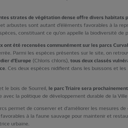
ntes strates de végétation dense offre divers habitats 
et arbustes sont autant d’éléments favorables à la reprod
spèces, constituant ce qu’on appelle la biodiversité de p
ux ont été recensées communément sur les parcs Curvale
errée. Parmi les espèces présentes sur le site, on retro
dier d’Europe
(Chloris chloris),
tous deux classés vulnéra
nce
. Ces deux espèces nidifient dans les buissons et les 
 le bois de Sourreil,
le parc Triaire sera prochainemen
avec la politique de développement durable de la Ville
rcs permet de conserver et d'améliorer les mesures de 
avorables à la faune sauvage pour maintenir et restaur
rice urbaine.