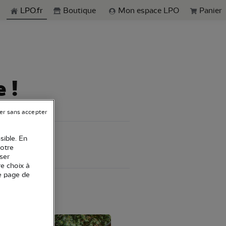
echerche
LPO.fr
Boutique
Mon espace LPO
Panier
 !
er sans accepter
sible. En
votre
ser
re choix à
e page de
ndré Curvale.