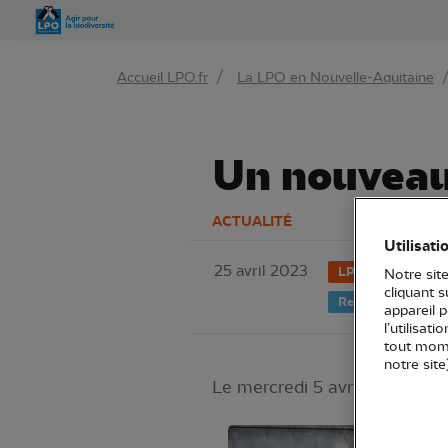
Aller 
Accueil LPO.fr
La LPO en Nouvelle-Aquitaine
Un nouveau
ACTUALITÉ
Utilisati
25 avril 2023
LPO Aquitaine
Notre site
cliquant 
Refuges LPO
appareil 
l’utilisat
tout mome
notre site
Le mercredi 5 avril, la Ville