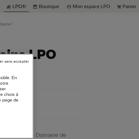
echerche
LPO.fr
Boutique
Mon espace LPO
Panier
taine !
soins LPO
er sans accepter
sible. En
votre
ser
re choix à
e page de
de soins sur le Domaine de