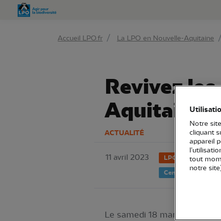
Aller 
Accueil LPO.fr
La LPO en Nouvelle-Aquitaine
Revivez les
Aquitaine !
Utilisati
Notre site
ACTUALITÉ
cliquant 
appareil 
l’utilisat
11 avril 2023
LPO Aquitaine
tout mome
notre site
Centres de soins
Le samedi 18 mars dernier, n