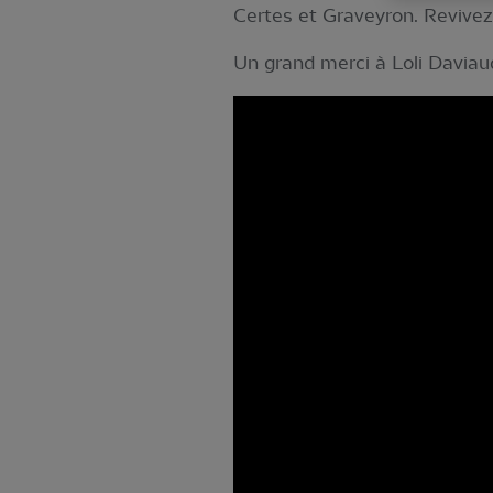
Certes et Graveyron. Revivez
Un grand merci à Loli Daviaud