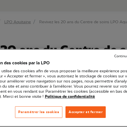
au contenu principal
Aller au menu principal
Aller à la r
LPO Aquitaine
Revivez les 20 ans du Centre de soins LPO Aqui
 20 ans du Centre de 
Continu
on des cookies par la LPO
 utilise des cookies afin de vous proposer la meilleure expérience pos
sur « Accepter et fermer », vous autorisez le stockage de cookies sur 
pour améliorer votre navigation sur nos pages, nous permettre d’analy
ion du site et ainsi contribuer à l’améliorer. Vous pourrez revenir sur vot
Evénement
nt en vous rendant sur Paramétrer les cookies (accessible en bas d
). Merci et bonne visite !
Politique de confidentialité
Associatif
Faune en détresse
Médiation faune sauvage
Paramétrer les cookies
Accepter et fermer
ous avons fêté à vos côtés les 20 ans de notre Centre 