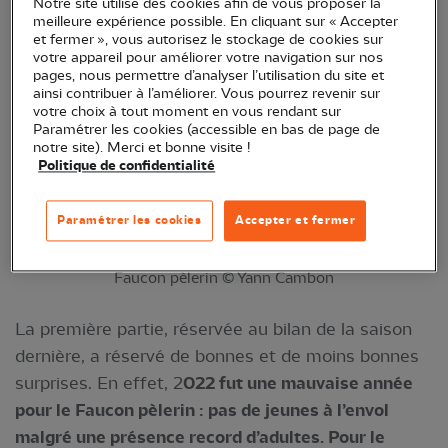
Notre site utilise des cookies afin de vous proposer la
Faucons » a rassemblé 17 participants le samedi 4
meilleure expérience possible. En cliquant sur « Accepter
et fermer », vous autorisez le stockage de cookies sur
mars.
votre appareil pour améliorer votre navigation sur nos
pages, nous permettre d’analyser l’utilisation du site et
ainsi contribuer à l’améliorer. Vous pourrez revenir sur
votre choix à tout moment en vous rendant sur
Paramétrer les cookies (accessible en bas de page de
notre site). Merci et bonne visite !
Politique de confidentialité
Paramétrer les cookies
Accepter et fermer
Faucon pèlerin © Yann Cambon
La première partie, réservée au bilan de la saison
dernière, a réservé de bonnes et de moins bonnes
surprises. En effet, 2
022 fut une mauvaise année
pour le Faucon pèlerin : pas de jeunes à l’envol
malgré une présence record d’adultes. Pour le