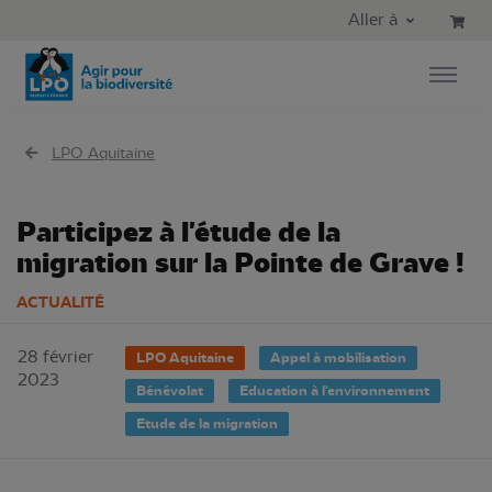
Aller au contenu principal
Aller au menu principal
Aller à
Aller à la recherche
LPO Aquitaine
Participez à l'étude de la
migration sur la Pointe de Grave !
ACTUALITÉ
28 février
LPO Aquitaine
Appel à mobilisation
2023
Bénévolat
Education à l'environnement
Etude de la migration