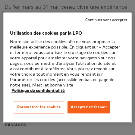
Du 1er mars au 31 mai, venez vivre une expérience
unique à nos côtés : recenser les oiseaux
Continuer sans accepter
migrateurs sur la Pointe de Grave !
Utilisation des cookies par la LPO
Notre site utilise des cookies afin de vous proposer la
meilleure expérience possible. En cliquant sur « Accepter
et fermer », vous autorisez le stockage de cookies sur
votre appareil pour améliorer votre navigation sur nos
pages, nous permettre d’analyser l’utilisation du site et
ainsi contribuer à l’améliorer. Vous pourrez revenir sur
votre choix à tout moment en vous rendant sur
Paramétrer les cookies (accessible en bas de page de
notre site). Merci et bonne visite !
Politique de confidentialité
Étude de la migration sur la Pointe de Grave ©
Paul Capbern
Paramétrer les cookies
Accepter et fermer
En tant qu'écovolontaire, nous vous proposons 3
missions :