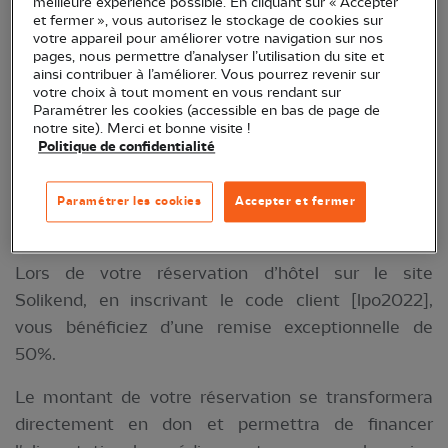
meilleure expérience possible. En cliquant sur « Accepter
opération exceptionnelle.
et fermer », vous autorisez le stockage de cookies sur
votre appareil pour améliorer votre navigation sur nos
pages, nous permettre d’analyser l’utilisation du site et
ainsi contribuer à l’améliorer. Vous pourrez revenir sur
votre choix à tout moment en vous rendant sur
Paramétrer les cookies (accessible en bas de page de
notre site). Merci et bonne visite !
Politique de confidentialité
Paramétrer les cookies
Accepter et fermer
Lors de votre réservation d’hôtel sur le site
Solikend, en inscrivant le code client [lpo2022],
vous bénéficiez d’une remise exceptionnelle de
50%.
Le montant de votre réservation se transformera
directement en don et permettra de financer