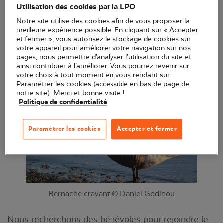
Utilisation des cookies par la LPO
Du 19 au 27 novembre, nous organisons la 5ème
Notre site utilise des cookies afin de vous proposer la
édition du Festival de la Bernache sur le Bassin
meilleure expérience possible. En cliquant sur « Accepter
d'Arcachon en partenariat avec le Parc naturel
et fermer », vous autorisez le stockage de cookies sur
votre appareil pour améliorer votre navigation sur nos
régional des Landes de Gascogne et la SEPANSO.
pages, nous permettre d’analyser l’utilisation du site et
Rejoignez l'aventure en intégrant le groupe
ainsi contribuer à l’améliorer. Vous pourrez revenir sur
votre choix à tout moment en vous rendant sur
Bernaches !
Paramétrer les cookies (accessible en bas de page de
notre site). Merci et bonne visite !
Politique de confidentialité
Paramétrer les cookies
Accepter et fermer
Bernache cravant © Daniel Godinou
Nous recherchons des bénévoles pour rejoindre le