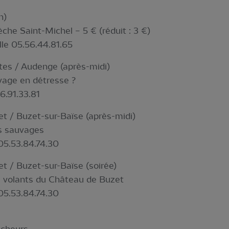
n)
èche Saint-Michel – 5 € (réduit : 3 €)
lle 05.56.44.81.65
es / Audenge (après-midi)
age en détresse ?
6.91.33.81
t / Buzet-sur-Baïse (après-midi)
rs sauvages
05.53.84.74.30
t / Buzet-sur-Baïse (soirée)
volants du Château de Buzet
05.53.84.74.30