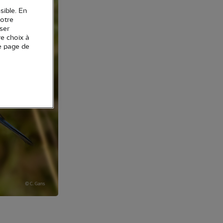
sible. En
votre
ser
re choix à
e page de