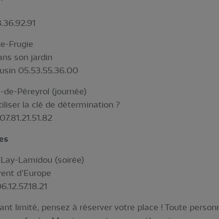
.36.92.91
de-Frugie
ans son jardin
usin 05.53.55.36.00
de-Péreyrol (journée)
iliser la clé de détermination ?
07.81.21.51.82
es
 Lay-Lamidou (soirée)
vent d’Europe
6.12.57.18.21
nt limité, pensez à réserver votre place ! Toute person