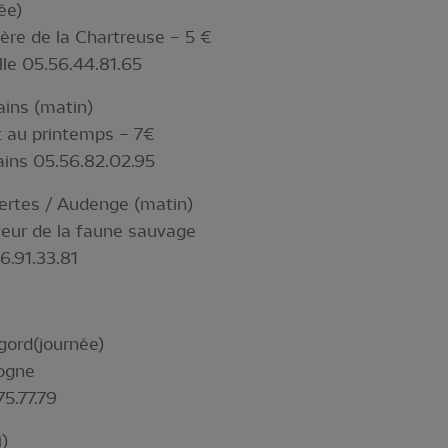
ée)
ère de la Chartreuse – 5 €
lle 05.56.44.81.65
ins (matin)
 au printemps – 7€
ains 05.56.82.02.95
ertes / Audenge (matin)
eur de la faune sauvage
6.91.33.81
gord(journée)
dogne
75.77.79
)