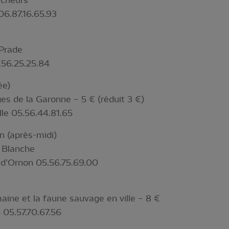
icheurs
 06.87.16.65.93
 Prade
.56.25.25.84
ée)
ges de la Garonne – 5 € (réduit 3 €)
lle 05.56.44.81.65
n (après-midi)
u Blanche
e d’Ornon 05.56.75.69.00
aine et la faune sauvage en ville – 8 €
 05.57.70.67.56