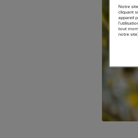
Notre site
cliquant 
appareil 
l’utilisat
tout mome
notre site