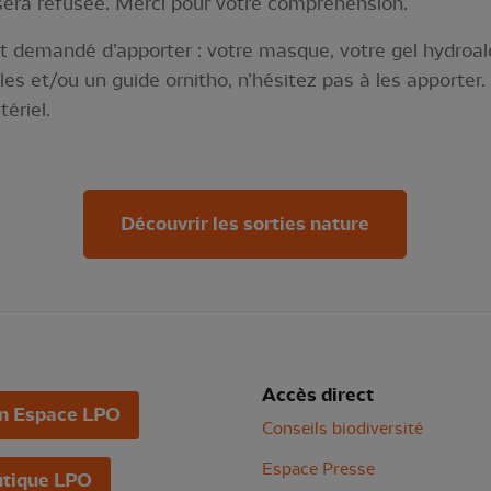
 sera refusée. Merci pour votre compréhension.
st demandé d’apporter : votre masque, votre gel hydroal
les et/ou un guide ornitho, n’hésitez pas à les apporter.
ériel.
Découvrir les sorties nature
Accès direct
n Espace LPO
Conseils biodiversité
Espace Presse
tique LPO