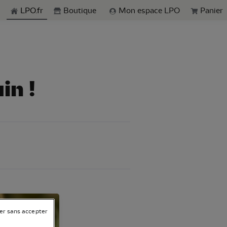
echerche
LPO.fr
Boutique
Mon espace LPO
Panier
in !
er sans accepter