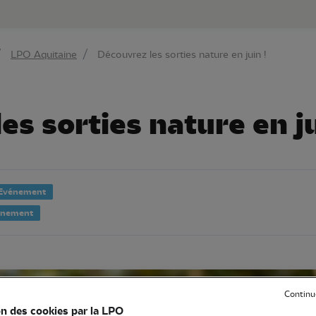
au contenu principal
Aller au menu principal
Aller à la r
LPO Aquitaine
Découvrez les sorties nature en juin !
es sorties nature en ju
Evénement
onnement
Continu
on des cookies par la LPO