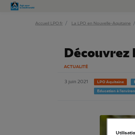
Aller 
Accueil LPO.fr
La LPO en Nouvelle-Aquitaine
Découvrez l
ACTUALITÉ
3 juin 2021
LPO Aquitaine
Education à l'envir
Utilisati