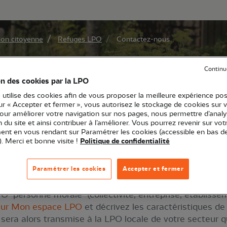
au contenu principal
Aller au menu principal
Aller à la r
ion citoyenne
Refuges LPO
Contactez-nous
O
Continu
on des cookies par la LPO
 utilise des cookies afin de vous proposer la meilleure expérience pos
stes Refuges
Conseils Refuges
Refuges rema
sur « Accepter et fermer », vous autorisez le stockage de cookies sur 
pour améliorer votre navigation sur nos pages, nous permettre d’analy
ion du site et ainsi contribuer à l’améliorer. Vous pourrez revenir sur vot
nt en vous rendant sur Paramétrer les cookies (accessible en bas d
). Merci et bonne visite !
Politique de confidentialité
O dans votre jardin ou sur votre balcon, créez votre es
crivez-vous en ligne. Si vous avez une question sur le 
Paramétrer les cookies
Accepter et fermer
es sont à votre écoute
par email
ou tél. : 05 46 82 12 3
 "personne morale" (collectivité, entreprise, établisse
e sur Mon espace LPO
et décrivez les caractéristiques de 
n sera alors transmise à la LPO locale de votre secteur qu