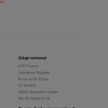
il
.
Siège national
LPO France
Fonderies Royales
8 rue du Dr Pujos
CS 90263
17305 Rochefort Cedex
Tél: 05.46.82.12.34