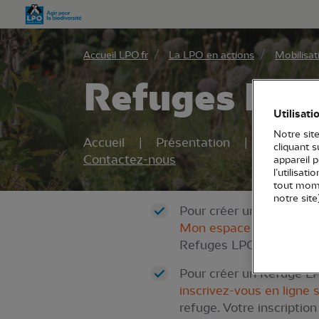
Aller 
Accueil LPO.fr
La LPO en actions
Mobilisat
Refuges LP
Utilisati
Notre site
Accueil
Présentation
Les 15 ge
cliquant 
Contactez-nous
appareil 
l’utilisat
tout mome
notre site
Pour créer un Refuge LP
Mon espace LPO
et ins
Refuges LPO, les équip
Pour créer un Refuge LPO
inscrivez-vous en lign
refuge. Votre inscriptio