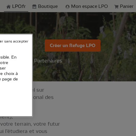
echerche
LPO.fr
Boutique
Mon espace LPO
Panier
er sans accepter
Créer un Refuge LPO
sible. En
rquables
Partenaires
votre
ser
re choix à
e page de
pace personnel sur
programme national des
1
ment),
votre terrain, votre futur
i l’étudiera et vous