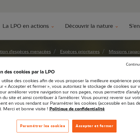
au contenu principal
Aller au menu principal
Aller à la r
La LPO en actions
Découvrir la nature
S'en
tion d'espèces menacées
Espèces prioritaires
Missions rapac
lli
Continu
on des cookies par la LPO
 utilise des cookies afin de vous proposer la meilleure expérience pos
sur « Accepter et fermer », vous autorisez le stockage de cookies sur 
pour améliorer votre navigation sur nos pages, nous permettre d’analy
ion du site et ainsi contribuer à l’améliorer. Vous pourrez revenir sur vot
nt en vous rendant sur Paramétrer les cookies (accessible en bas d
). Merci et bonne visite !
Politique de confidentialité
Paramétrer les cookies
Accepter et fermer