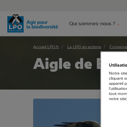
Aller 
Qui sommes-nous ?
Accueil LPO.fr
La LPO en actions
Conserva
Aigle de Bone
Utilisati
Notre site
cliquant 
appareil 
l’utilisat
tout mome
notre site