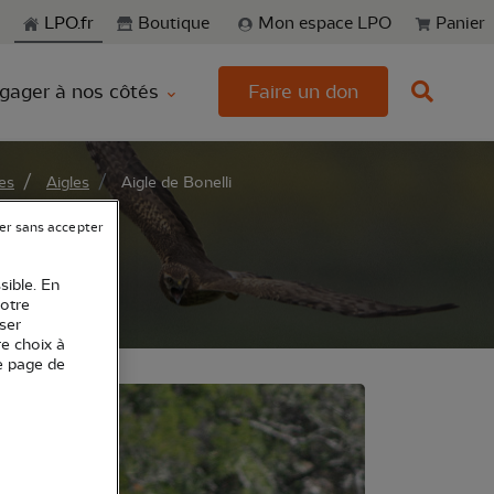
echerche
LPO.fr
Boutique
Mon espace LPO
Panier
gager à nos côtés
Faire un don
es
Aigles
Aigle de Bonelli
er sans accepter
sible. En
votre
ser
re choix à
e page de