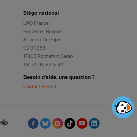
Siège national
LPO France
Fonderies Royales
8 rue du Dr Pujos
CS 90263
17305 Rochefort Cedex
Tél: 05.46.82.12.34
Besoin d'aide, une question ?
Contact & FAQ
Renforcer les contrastes