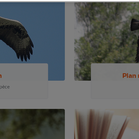
n
Plan 
spèce