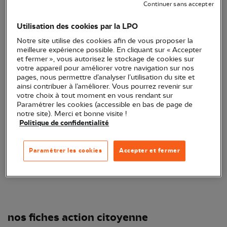
Continuer sans accepter
ambassadeurs évidents : ancrés sur le terrain,
impliqués dans des réseaux (de parents, de
Utilisation des cookies par la LPO
voisinages, d'associations…) et surtout désireux
Notre site utilise des cookies afin de vous proposer la
meilleure expérience possible. En cliquant sur « Accepter
d'agir concrètement, ils sont des acteurs clés. C'est
et fermer », vous autorisez le stockage de cookies sur
pourquoi la LPO propose ce kit de fiches "Actions
votre appareil pour améliorer votre navigation sur nos
pages, nous permettre d’analyser l’utilisation du site et
citoyennes - Spécial Municipales" accessibles,
ainsi contribuer à l’améliorer. Vous pourrez revenir sur
concrètes, positives. Agriculture durable,
votre choix à tout moment en vous rendant sur
Paramétrer les cookies (accessible en bas de page de
aménagement du territoire, éducation à la
notre site). Merci et bonne visite !
citoyenneté et à l’environnement, mais aussi
Politique de confidentialité
résistance face aux aléas climatiques : voici les
thèmes développés, sur lequel chaque citoyen peut
Paramétrer les cookies
Accepter et fermer
aider !
nos fiches action citoyenne