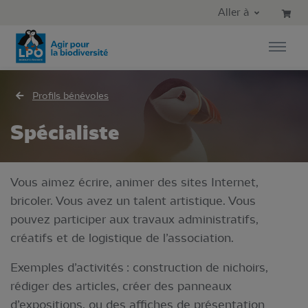
Aller au contenu principal
Aller au menu principal
Aller à
Aller à la recherche
Profils bénévoles
Spécialiste
Vous aimez écrire, animer des sites Internet,
bricoler. Vous avez un talent artistique. Vous
pouvez participer aux travaux administratifs,
créatifs et de logistique de l’association.
Exemples d’activités : construction de nichoirs,
rédiger des articles, créer des panneaux
d’expositions, ou des affiches de présentation