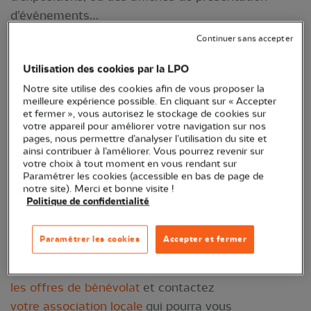
d’événements…
Continuer sans accepter
Utilisation des cookies par la LPO
Notre site utilise des cookies afin de vous proposer la
meilleure expérience possible. En cliquant sur « Accepter
et fermer », vous autorisez le stockage de cookies sur
votre appareil pour améliorer votre navigation sur nos
pages, nous permettre d’analyser l’utilisation du site et
ainsi contribuer à l’améliorer. Vous pourrez revenir sur
votre choix à tout moment en vous rendant sur
Paramétrer les cookies (accessible en bas de page de
notre site). Merci et bonne visite !
Politique de confidentialité
Atelier de construction de nichoirs - LPO
Nord © Grégory Smellinckx
Paramétrer les cookies
Accepter et fermer
Pour connaître les actions près de chez vous,
n'hésitez pas à consulter régulièrement
les offres de bénévolat
et contactez
votre association locale
qui pourra vous