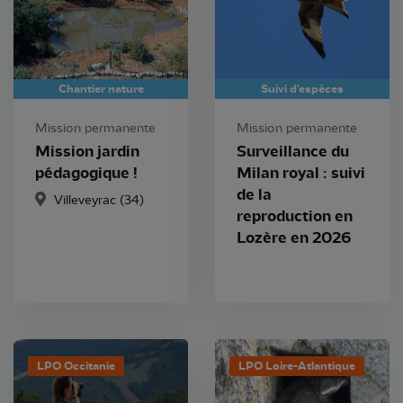
Chantier nature
Suivi d'espèces
Mission permanente
Mission permanente
Mission jardin
Surveillance du
pédagogique !
Milan royal : suivi
de la
Villeveyrac (34)
reproduction en
Lozère en 2026
LPO Occitanie
LPO Loire-Atlantique