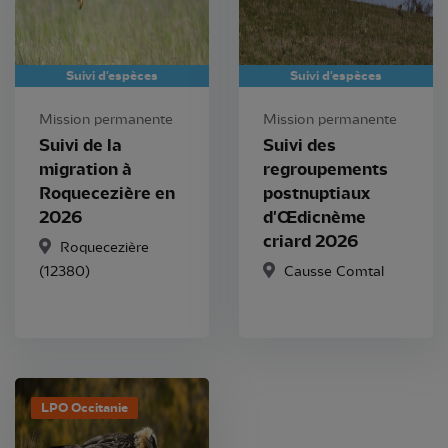
Suivi d'espèces
Suivi d'espèces
Mission permanente
Mission permanente
Suivi de la
Suivi des
migration à
regroupements
Roquecezière en
postnuptiaux
2026
d'Œdicnème
criard 2026
Roquecezière
(12380)
Causse Comtal
LPO Occitanie