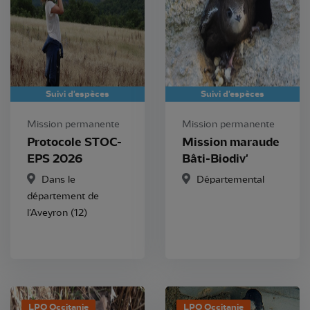
Suivi d'espèces
Suivi d'espèces
Mission permanente
Mission permanente
Protocole STOC-
Mission maraude
EPS 2026
Bâti-Biodiv'
Dans le
Départemental
département de
l'Aveyron (12)
LPO Occitanie
LPO Occitanie