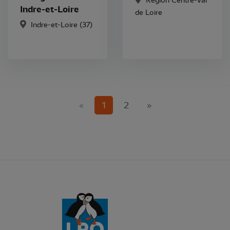
Région Centre-Val
Indre-et-Loire
de Loire
Indre-et-Loire (37)
(current)
«
1
2
»