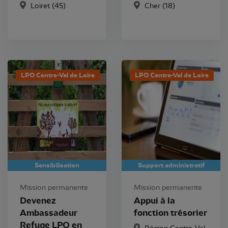
Loiret (45)
Cher (18)
LPO Centre-Val de Loire
LPO Centre-Val de Loire
Sensibilisation
Support administratif
Mission permanente
Mission permanente
Devenez
Appui à la
Ambassadeur
fonction trésorier
Refuge LPO en