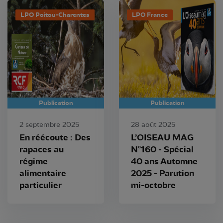
LPO Poitou-Charentes
LPO France
Publication
Publication
2 septembre 2025
28 août 2025
En réécoute : Des
L’OISEAU MAG
rapaces au
N°160 - Spécial
régime
40 ans Automne
alimentaire
2025 - Parution
particulier
mi-octobre