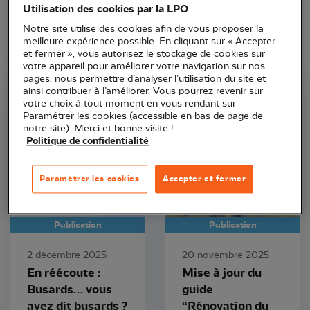
Utilisation des cookies par la LPO
Notre site utilise des cookies afin de vous proposer la
meilleure expérience possible. En cliquant sur « Accepter
et fermer », vous autorisez le stockage de cookies sur
votre appareil pour améliorer votre navigation sur nos
pages, nous permettre d’analyser l’utilisation du site et
ainsi contribuer à l’améliorer. Vous pourrez revenir sur
LPO Poitou-Charentes
LPO France
votre choix à tout moment en vous rendant sur
Paramétrer les cookies (accessible en bas de page de
notre site). Merci et bonne visite !
Politique de confidentialité
Paramétrer les cookies
Accepter et fermer
Publication
Publication
2 décembre 2025
20 novembre 2025
En réécoute :
Mise à jour du
Busards… vous
guide
avez dit busards ?
“Rénovation du