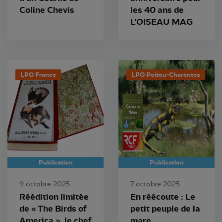
Coline Chevis
les 40 ans de
L’OISEAU MAG
LPO France
LPO Poitou-Charentes
Publication
Publication
9 octobre 2025
7 octobre 2025
Réédition limitée
En réécoute : Le
de « The Birds of
petit peuple de la
America », le chef
mare