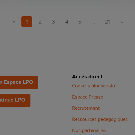
(current)
«
1
2
3
4
5
…
21
»
Accès direct
n Espace LPO
Conseils biodiversité
Espace Presse
tique LPO
Recrutement
Ressources pédagogiques
Nos partenaires