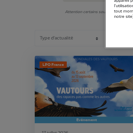
appareil 
l’utilisat
tout mome
Attention certains sous-éléments ne s'
notre site
LPO France
Evénement