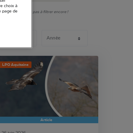
ser
re choix à
e page de
onner. N'hésitez pas à filtrer encore !
LPO Aquitaine
Article