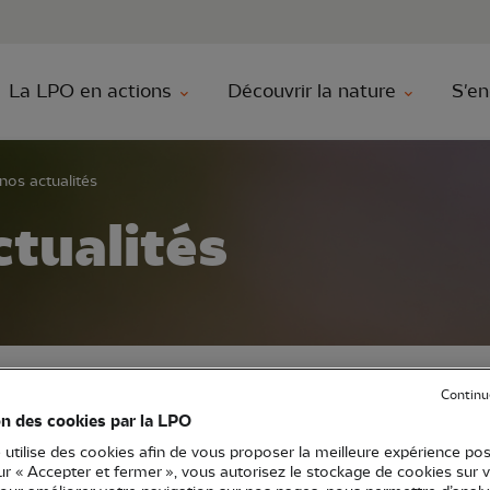
au contenu principal
Aller au menu principal
Aller à la r
La LPO en actions
Découvrir la nature
S'en
nos actualités
ctualités
Continu
on des cookies par la LPO
ci la liste des actus de la LPO, pensez à filtre
 utilise des cookies afin de vous proposer la meilleure expérience pos
sur « Accepter et fermer », vous autorisez le stockage de cookies sur 