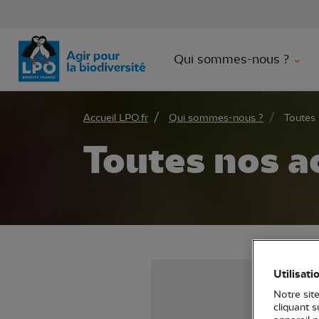
Aller 
Qui sommes-nous ?
Accueil LPO.fr
Qui sommes-nous ?
Toutes 
Toutes nos a
Utilisati
Voi
Notre site
cliquant 