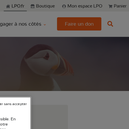
echerche
LPO.fr
Boutique
Mon espace LPO
Panier
gager à nos côtés
Faire un don
er sans accepter
r !!
sible. En
votre