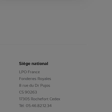
Siège national
LPO France
Fonderies Royales
8 rue du Dr Pujos
CS 90263
17305 Rochefort Cedex
Tél: 05.46.82.12.34