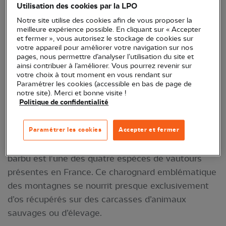
Utilisation des cookies par la LPO
Notre site utilise des cookies afin de vous proposer la
meilleure expérience possible. En cliquant sur « Accepter
et fermer », vous autorisez le stockage de cookies sur
votre appareil pour améliorer votre navigation sur nos
pages, nous permettre d’analyser l’utilisation du site et
ainsi contribuer à l’améliorer. Vous pourrez revenir sur
votre choix à tout moment en vous rendant sur
Paramétrer les cookies (accessible en bas de page de
notre site). Merci et bonne visite !
Politique de confidentialité
Gypaète barbu © Bruno Berthémy
Paramétrer les cookies
Accepter et fermer
Reconnaissable à la couleur orangée de sa poitrine
et sa barbichette de plumes noires, le Gypaète
barbu est l'une des quatre espèces de vautours
présentes en France. Ce charognard emblématique
des montagnes se nourrit presque exclusivement
d’os récupérés sur des carcasses d’animaux
sauvages ou d’élevage.