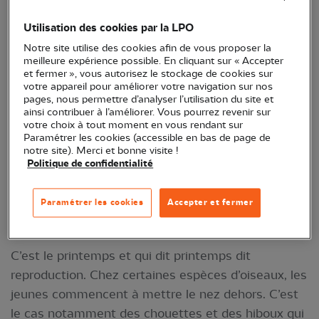
N’étant pas abandonnés, il est souvent préférable
Utilisation des cookies par la LPO
voire indispensable de les laisser sur place.
Notre site utilise des cookies afin de vous proposer la
meilleure expérience possible. En cliquant sur « Accepter
et fermer », vous autorisez le stockage de cookies sur
votre appareil pour améliorer votre navigation sur nos
pages, nous permettre d’analyser l’utilisation du site et
ainsi contribuer à l’améliorer. Vous pourrez revenir sur
votre choix à tout moment en vous rendant sur
Paramétrer les cookies (accessible en bas de page de
notre site). Merci et bonne visite !
Politique de confidentialité
Jeune Chouette hulotte - Crédit photo :
Paramétrer les cookies
Accepter et fermer
Christine Kritstof
C’est le printemps et qui dit printemps dit
reproduction. Chez certaines espèces d’oiseaux, les
jeunes commencent à mettre le nez dehors. C’est
le cas notamment des chouettes et des hiboux qui