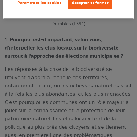
Paramétrer les cookies
Accepter et fermer
© Association France Villes et territoires
Durables (FVD)
1. Pourquoi est-il important, selon vous,
d’interpeller les élus locaux sur la biodiversité
surtout à l’approche des élections municipales ?
Les réponses à la crise de la biodiversité se
trouvent d’abord à l’échelle des territoires,
notamment ruraux, où les richesses naturelles sont
à la fois les plus abondantes, et les plus menacées.
C’est pourquoi les communes ont un rôle majeur à
jouer sur la connaissance et la protection de leur
patrimoine naturel. Les élus locaux font de la
politique au plus près des citoyens et se tiennent
aussi en première ligne des problématiques