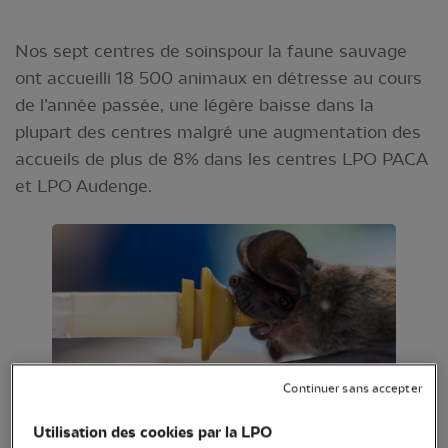
Nos sept centres de soins
pour la faune sauvage
ont accueilli 18 500 animaux en détresse au cours
de l’année passée, une légère baisse dans la
plupart des centres malgré une augmentation des
accueils de plus de 8% dans les centres LPO PACA
et LPO Audenge.
Continuer sans accepter
Biberon d'un jeune molosse - Crédit photo :
Utilisation des cookies par la LPO
Emeline Pujolas