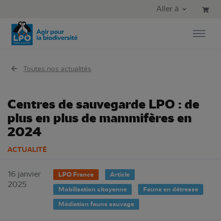
Aller au contenu principal
Aller au menu principal
Aller à
Aller à la recherche
Toutes nos actualités
Centres de sauvegarde LPO : de
plus en plus de mammifères en
2024
ACTUALITÉ
16 janvier
LPO France
Article
2025
Mobilisation citoyenne
Faune en détresse
Médiation faune sauvage