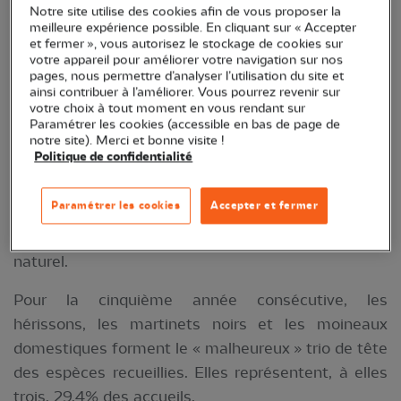
Notre site utilise des cookies afin de vous proposer la
meilleure expérience possible. En cliquant sur « Accepter
Qui sont
-ils ?
et fermer », vous autorisez le stockage de cookies sur
votre appareil pour améliorer votre navigation sur nos
Sur les 18 499 animaux admis par
pages, nous permettre d’analyser l’utilisation du site et
ainsi contribuer à l’améliorer. Vous pourrez revenir sur
les centres de soins LPO
en 2024, 76,4 % sont des
votre choix à tout moment en vous rendant sur
oiseaux, 22,7 % des mammifères et 0,9 % des
Paramétrer les cookies (accessible en bas de page de
notre site). Merci et bonne visite !
reptiles ou des amphibiens.
Politique de confidentialité
Grâce à l’engagement des équipes de salariés,
Paramétrer les cookies
Accepter et fermer
volontaires et bénévoles, 58 % des animaux
soignés ont pu être relâchés dans leur milieu
naturel.
Pour la cinquième année consécutive, les
hérissons, les martinets noirs et les moineaux
domestiques forment le « malheureux » trio de tête
des espèces recueillies. Elles représentent, à elles
trois, 29,4% des accueils.