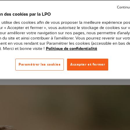
Continu
mmuniqué de presse
on des cookies par la LPO
ves
Connaissance
Conservation
Espaces naturels
 utilise des cookies afin de vous proposer la meilleure expérience pos
sur « Accepter et fermer », vous autorisez le stockage de cookies sur 
pour améliorer votre navigation sur nos pages, nous permettre d’analy
ion du site et ainsi contribuer à l’améliorer. Vous pourrez revenir sur vot
ivis scientifiques, ce premier Baromètre de l’avifaun
nt en vous rendant sur Paramétrer les cookies (accessible en bas d
). Merci et bonne visite !
Politique de confidentialité
ur de l’existence de deux France ornithologiques : d’
munes, victime de pressions diffuses ; de l’autre, des
Paramétrer les cookies
Accepter et fermer
ues. Ce bilan démontre ainsi l’efficacité des mesures 
enforcer nos efforts pour réduire les pressions systémiq