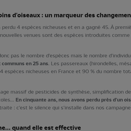
moins d'oiseaux : un marqueur des changeme
a perdu 4 espèces nicheuses et en a gagné 45. À premiè
es nouvelles venues sont des espèces introduites comm
 donc pas le nombre d'espèces mais le nombre d'individus.
x communs en 25 ans
. Les passereaux (hirondelles, més
14 espèces nicheuses en France et 90 % du nombre total
ge massif de pesticides de synthèse, simplification des
icoles…
En cinquante ans, nous avons perdu près d'un o
raite : c'est le silence qui s'installe dans nos campagne
e… quand elle est effective