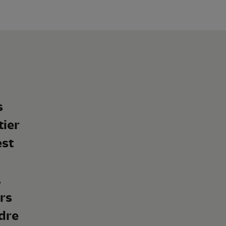
s
tier
est
e
.
ors
ndre