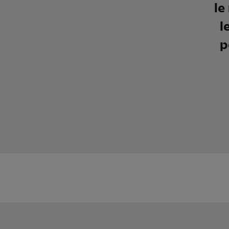
le
l
p