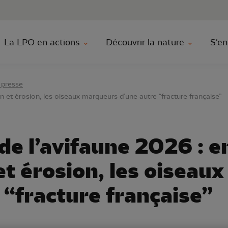
au contenu principal
Aller au menu principal
Aller à la r
La LPO en actions
Découvrir la nature
S'en
 presse
n et érosion, les oiseaux marqueurs d’une autre “fracture française”
e l’avifaune 2026 : e
et érosion, les oiseau
 “fracture française”