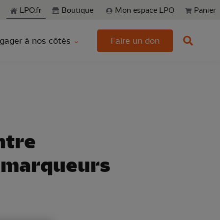
echerche
LPO.fr
Boutique
Mon espace LPO
Panier
gager à nos côtés
Faire un don
ntre
x marqueurs