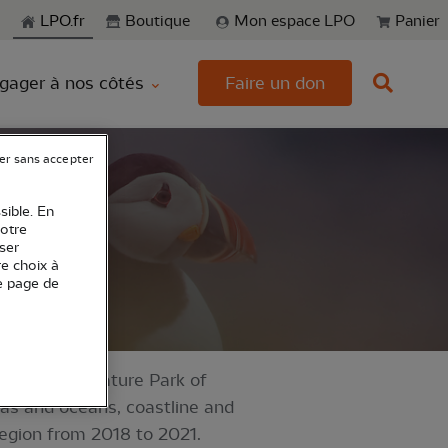
echerche
LPO.fr
Boutique
Mon espace LPO
Panier
gager à nos côtés
Faire un don
er sans accepter
sible. En
votre
ser
re choix à
e page de
the Marine Nature Park of
seas and oceans, coastline and
egion from 2018 to 2021.