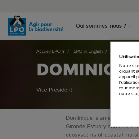
Aller 
Qui sommes-nous ?
Accueil LPO.fr
LPO in English
Board
DO
Utilisati
DOMINIQUE
Notre site
cliquant 
appareil 
l’utilisat
tout mome
Vice President
notre site
Dominique is an executive of
Gironde Estuary and Charente 
ecosystems of coastal marsh