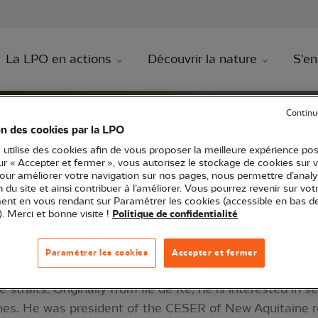
au contenu principal
Aller au menu principal
Aller à la r
La LPO en actions
Découvrir la nature
S'en
Continu
MINIQUE CHEVILLON
on des cookies par la LPO
 CHEVILLON
 utilise des cookies afin de vous proposer la meilleure expérience pos
sur « Accepter et fermer », vous autorisez le stockage de cookies sur 
pour améliorer votre navigation sur nos pages, nous permettre d’analy
ion du site et ainsi contribuer à l’améliorer. Vous pourrez revenir sur vot
nt en vous rendant sur Paramétrer les cookies (accessible en bas d
). Merci et bonne visite !
Politique de confidentialité
Paramétrer les cookies
Accepter et fermer
 mutual insurance companies, today Vice-President of 
straits. Originally from Île de Ré, he is interested in 
es. He was president of the CESER of New Aquitaine r