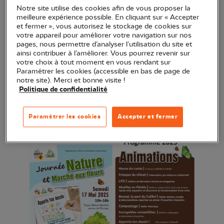
Notre site utilise des cookies afin de vous proposer la
Nord vous accueillera sur son stand, pour vous
meilleure expérience possible. En cliquant sur « Accepter
parler de ses actions, et de ce que vous pouvez
et fermer », vous autorisez le stockage de cookies sur
votre appareil pour améliorer votre navigation sur nos
réaliser dans votre jardin sur votre balcon pour
pages, nous permettre d’analyser l’utilisation du site et
devenir "Refuge LPO" et ainsi agir pour la
ainsi contribuer à l’améliorer. Vous pourrez revenir sur
votre choix à tout moment en vous rendant sur
biodiversité.
Paramétrer les cookies (accessible en bas de page de
notre site). Merci et bonne visite !
Politique de confidentialité
Vous pourrez assembler des kits mangeoires et
nichoirs confectionnés par notre groupe
construction (un par famille).
Paramétrer les cookies
Accepter et fermer