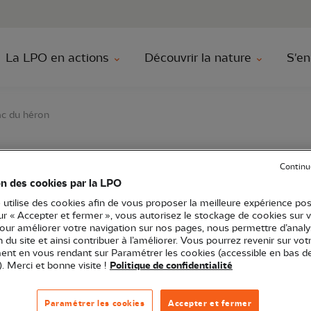
au contenu principal
Aller au menu principal
Aller à la r
La LPO en actions
Découvrir la nature
S'en
ac du héron
Continu
tre des oiseaux du La
on des cookies par la LPO
 utilise des cookies afin de vous proposer la meilleure expérience pos
sur « Accepter et fermer », vous autorisez le stockage de cookies sur 
pour améliorer votre navigation sur nos pages, nous permettre d’analy
ion du site et ainsi contribuer à l’améliorer. Vous pourrez revenir sur vot
ts-de-France
Sortie nature
59 - Nord
nt en vous rendant sur Paramétrer les cookies (accessible en bas d
). Merci et bonne visite !
Politique de confidentialité
Paramétrer les cookies
Accepter et fermer
rnithologique, le lac du Héron accueille une grande dive