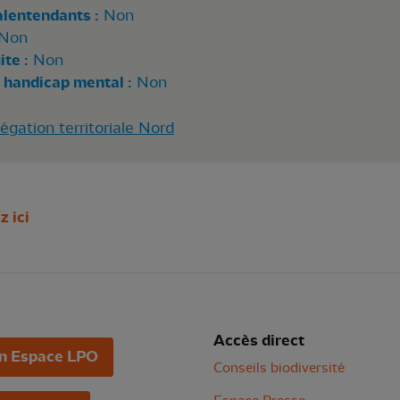
alentendants :
Non
Non
te :
Non
 handicap mental :
Non
gation territoriale Nord
z ici
Accès direct
n Espace LPO
Conseils biodiversité