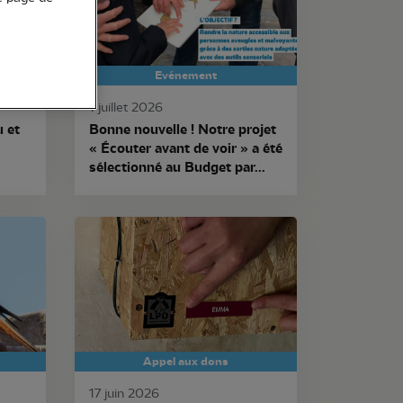
Evénement
1 juillet 2026
u et
Bonne nouvelle ! Notre projet
« Écouter avant de voir » a été
sélectionné au Budget par...
Appel aux dons
17 juin 2026