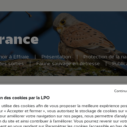
au contenu principal
Aller au menu principal
Aller à la r
rance
hoir à Effraie
Présentation
Protection de la na
es sorties
Faune sauvage en détresse
Public
L'actu Francilienne
Continu
on des cookies par la LPO
 utilise des cookies afin de vous proposer la meilleure expérience pos
sur « Accepter et fermer », vous autorisez le stockage de cookies sur 
pour améliorer votre navigation sur nos pages, nous permettre d’analy
ion du site et ainsi contribuer à l’améliorer. Vous pourrez revenir sur vot
nt en vous rendant sur Paramétrer les cookies (accessible en bas d