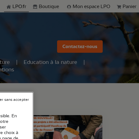
echerche
LPO.fr
Boutique
Mon espace LPO
Panier
Contactez-nous
ture
Education à la nature
ations
er sans accepter
sible. En
votre
ser
re choix à
e page de