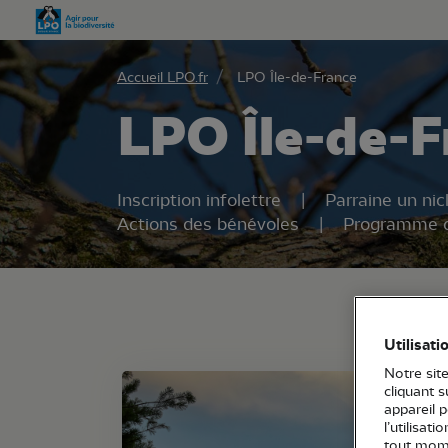
Aller 
Accueil LPO.fr
LPO Île-de-France
LPO Île-de-F
Inscription infolettre
Parraine un nic
Actions des bénévoles
Programme d
Utilisati
Notre site
cliquant 
appareil 
l’utilisat
tout mome