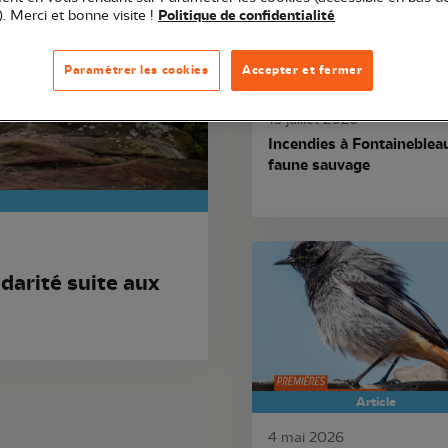
). Merci et bonne visite !
Politique de confidentialité
Paramétrer les cookies
Accepter et fermer
Article
13 juillet 2026
Incendies à Fontaineblea
faune sauvage
idarité suite aux
Article
4 mai 2026