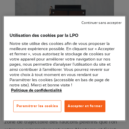
Continuer sans accepter
Utilisation des cookies par la LPO
Notre site utilise des cookies afin de vous proposer la
meilleure expérience possible. En cliquant sur « Accepter
© Vincent Limagne
et fermer », vous autorisez le stockage de cookies sur
votre appareil pour améliorer votre navigation sur nos
pages, nous permettre d’analyser l’utilisation du site et
Vincent Limagne et Laurent Thibedore, bénévoles
ainsi contribuer à l’améliorer. Vous pourrez revenir sur
actifs à la LPO Ile-de-France, ont suivi avec ferveur
votre choix à tout moment en vous rendant sur
Paramétrer les cookies (accessible en bas de page de
le projet de pose de nichoir à
Faucon pèlerin
à
notre site). Merci et bonne visite !
Colombes depuis son élaboration.
Politique de confidentialité
Pourquoi cet emplacement ?
Paramétrer les cookies
Accepter et fermer
La Tour Z de Colombes se situe parfaitement sur la
zone de trajectoire des faucons pèlerins que l'on