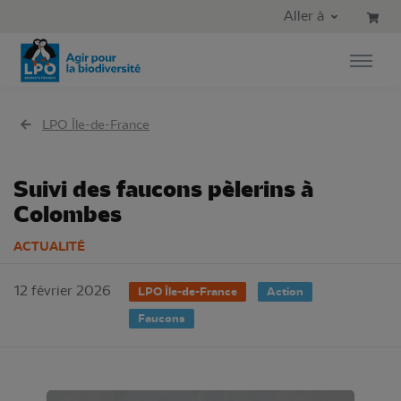
Aller au contenu principal
Aller au menu principal
Aller à
Aller à la recherche
LPO Île-de-France
Suivi des faucons pèlerins à
Colombes
ACTUALITÉ
12 février 2026
LPO Île-de-France
Action
Faucons