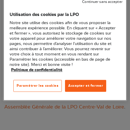
Continuer sans accepter
Utilisation des cookies par la LPO
Notre site utilise des cookies afin de vous proposer la
meilleure expérience possible. En cliquant sur « Accepter
et fermer », vous autorisez le stockage de cookies sur
votre appareil pour améliorer votre navigation sur nos
pages, nous permettre d’analyser l’utilisation du site et
ainsi contribuer à l’améliorer. Vous pourrez revenir sur
votre choix à tout moment en vous rendant sur
Paramétrer les cookies (accessible en bas de page de
Tarier pâtre © Nidal Issa
notre site). Merci et bonne visite !
Politique de confidentialité
C'est avec grand plaisir que nous vous annonçons
que le Groupe LPO de l’Indre a été officiellement
Paramétrer les cookies
Accepter et fermer
reconnu comme délégation départementale lors de
la dernière
Assemblée Générale de la LPO Centre-Val de Loire
.