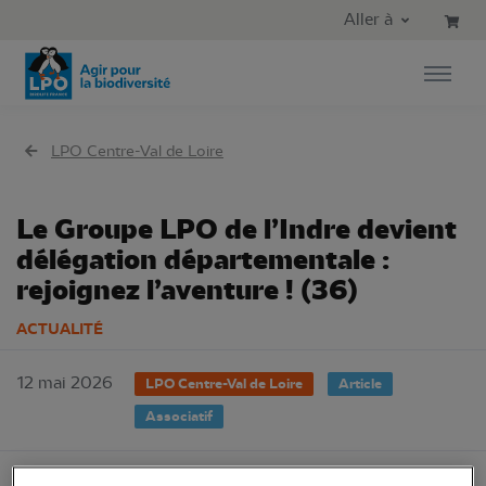
Aller au contenu principal
Aller au menu principal
Aller à
Aller à la recherche
LPO Centre-Val de Loire
Le Groupe LPO de l’Indre devient
délégation départementale :
rejoignez l’aventure ! (36)
ACTUALITÉ
12 mai 2026
LPO Centre-Val de Loire
Article
Associatif