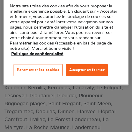
Gouesnou, Guilers, Guipavas, Le Relecq Kerhuon,
Notre site utilise des cookies afin de vous proposer la
Plougastel Daoulas, Plouzane, Breles, Lampaul
meilleure expérience possible. En cliquant sur « Accepter
Plouarzel, Landunvez, Lanrivoare, Locmaria
et fermer », vous autorisez le stockage de cookies sur
votre appareil pour améliorer votre navigation sur nos
Plouzane, Plouarzel, Plougonvelin, Plourin, Saint
pages, nous permettre d’analyser l’utilisation du site et
Renan, Treouergat, Ile Molene, Lampaul
ainsi contribuer à l’améliorer. Vous pourrez revenir sur
votre choix à tout moment en vous rendant sur
Ploudalmezau, Lanildut, Le Conquet, Milizac
Paramétrer les cookies (accessible en bas de page de
Guipronvel, Ploudalmezeau, Ploumoguer, Porspoder,
notre site). Merci et bonne visite !
Politique de confidentialité
Trebabu, Bourg Blanc, Coat Meal, Kersaint
Plabennec, Landeda, Lannilis, Le Drennec, Loc
Paramétrer les cookies
Accepter et fermer
Brevalaire, Plabennec, Plouguerneau, Plouguin,
Plouvien, Saint Pabu, Treglonou, Goulven, Guisseny,
Kerlouan, Kernilis, Kernoues, Lanarvily, Le Folgoët,
Lesneven, Ploudaniel, Plouider, Plouneour
Brignogan plages, Saint Fregant, Saint Meen,
Tregarantec, Daoulas, Dirinon, Hanvec, Hôpital
Camfrout, Irvillac, La Forest Landerneau, La
Martyre, La Roche Maurice, Landerneau,