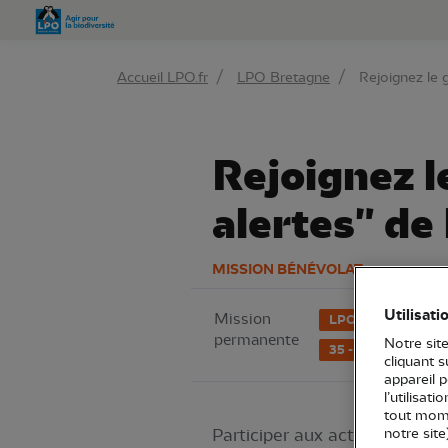
Aller 
Accueil LPO.fr
LPO Bretagne
Rejoignez le g
Rejoignez l
alertes" de
MISSION BÉNÉVOLAT
Utilisati
Mission
LPO Bretagne
permanente
Notre site
35 - Ille-et-Vilaine
cliquant 
appareil 
l’utilisat
tout mome
Participer aux actions juridi
notre site