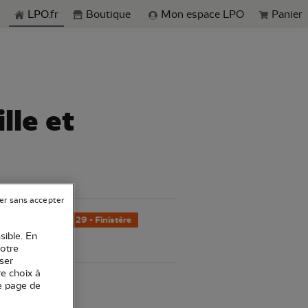
echerche
LPO.fr
Boutique
Mon espace LPO
Panier
lle et
er sans accepter
ôtes d'Armor
29 - Finistère
sible. En
eillance
votre
ser
re choix à
e page de