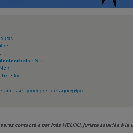
jeudis
aine
:
alentendants :
Non
Non
te :
Oui
te adresse :
juridique-bretagne@lpo.fr
s serez contacté·e par Inès HELOU, juriste salariée à la