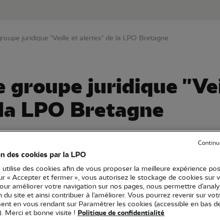
au contenu principal
Aller au menu principal
Aller à la r
roupe juridique "Veille et alertes" de la LPO Bretagne
e groupe juridique "Vei
 la LPO Bretagne
Continu
on des cookies par la LPO
Spécialiste
Sentinelle
Ambassadeur
Naturaliste
22 - C
 utilise des cookies afin de vous proposer la meilleure expérience pos
56 - Morbihan
Suivi/Gestion
Support administratif
Surv
sur « Accepter et fermer », vous autorisez le stockage de cookies sur 
pour améliorer votre navigation sur nos pages, nous permettre d’analy
ion du site et ainsi contribuer à l’améliorer. Vous pourrez revenir sur vot
nt en vous rendant sur Paramétrer les cookies (accessible en bas d
ques de la LPO Bretagne !
). Merci et bonne visite !
Politique de confidentialité