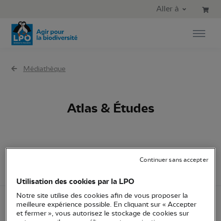
Aller au contenu principal
Aller au menu principal
Aller à
Aller à la recherche
Médiathèque
Atlas & Études
Atlas & Études
Continuer sans accepter
Utilisation des cookies par la LPO
Notre site utilise des cookies afin de vous proposer la
meilleure expérience possible. En cliquant sur « Accepter
RAPPORT
et fermer », vous autorisez le stockage de cookies sur
Synthèse étude Refuge LPO - Groupe Rocher -