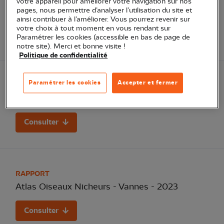
votre appareil pour améliorer votre navigation sur nos
2008/2023
pages, nous permettre d’analyser l’utilisation du site et
ainsi contribuer à l’améliorer. Vous pourrez revenir sur
votre choix à tout moment en vous rendant sur
Consulter
Paramétrer les cookies (accessible en bas de page de
notre site). Merci et bonne visite !
Politique de confidentialité
Paramétrer les cookies
Accepter et fermer
RAPPORT
Atlas Oiseaux Hivernants - Vannes - 2024
Consulter
RAPPORT
Atlas Oiseaux Nicheurs - Vannes - 2023
Consulter