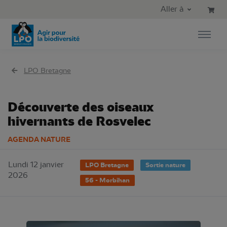
Aller au contenu principal
Aller au menu principal
Aller à
Aller à la recherche
LPO Bretagne
Découverte des oiseaux
hivernants de Rosvelec
AGENDA NATURE
Lundi 12 janvier
LPO Bretagne
Sortie nature
2026
56 - Morbihan