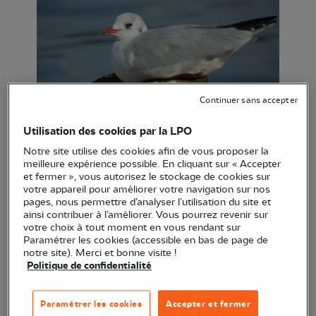
Continuer sans accepter
Mouette rieuse ©Philippe Pulce
Utilisation des cookies par la LPO
Notre site utilise des cookies afin de vous proposer la
meilleure expérience possible. En cliquant sur « Accepter
et fermer », vous autorisez le stockage de cookies sur
Lieu :
Vannes (56)
votre appareil pour améliorer votre navigation sur nos
Horaire :
9h30
pages, nous permettre d’analyser l’utilisation du site et
Réservation :
Oui
ainsi contribuer à l’améliorer. Vous pourrez revenir sur
votre choix à tout moment en vous rendant sur
Prix :
Gratuit
Paramétrer les cookies (accessible en bas de page de
Accessibilité Handicapés :
notre site). Merci et bonne visite !
Politique de confidentialité
Accessibilité sourds et malentendants :
Non
Aveugles et malvoyants :
Non
Personnes à mobilité réduite :
Oui
Paramétrer les cookies
Accepter et fermer