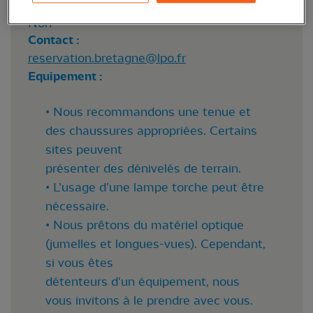
Personnes en situation de handicap mental :
Non
Contact :
reservation.bretagne@lpo.fr
Equipement :
• Nous recommandons une tenue et
des chaussures appropriées. Certains
sites peuvent
présenter des dénivelés de terrain.
• L’usage d’une lampe torche peut être
nécessaire.
• Nous prêtons du matériel optique
(jumelles et longues-vues). Cependant,
si vous êtes
détenteurs d'un équipement, nous
vous invitons à le prendre avec vous.