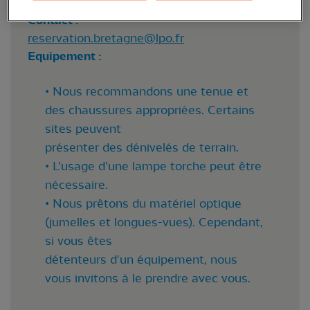
Non
Contact :
reservation.bretagne@lpo.fr
Equipement :
• Nous recommandons une tenue et
des chaussures appropriées. Certains
sites peuvent
présenter des dénivelés de terrain.
• L’usage d’une lampe torche peut être
nécessaire.
• Nous prêtons du matériel optique
(jumelles et longues-vues). Cependant,
si vous êtes
détenteurs d'un équipement, nous
vous invitons à le prendre avec vous.