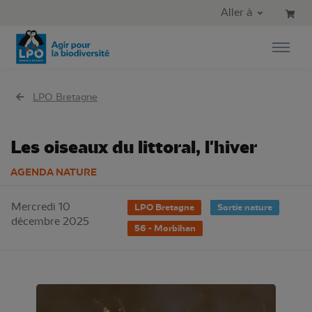
Aller au contenu principal
Aller au menu principal
Aller à
Aller à la recherche
LPO Bretagne
Les oiseaux du littoral, l'hiver
AGENDA NATURE
Mercredi 10
LPO Bretagne
Sortie nature
décembre 2025
56 - Morbihan