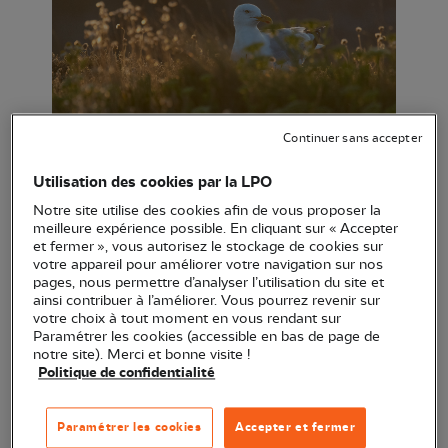
Continuer sans accepter
Goéland Argenté ©Olivier Retail
Utilisation des cookies par la LPO
Notre site utilise des cookies afin de vous proposer la
Lieu :
Guidel (56)
meilleure expérience possible. En cliquant sur « Accepter
et fermer », vous autorisez le stockage de cookies sur
Horaire :
14h
votre appareil pour améliorer votre navigation sur nos
Réservation :
Oui
pages, nous permettre d’analyser l’utilisation du site et
Prix :
Gratuit
ainsi contribuer à l’améliorer. Vous pourrez revenir sur
votre choix à tout moment en vous rendant sur
Accessibilité Handicapés :
Paramétrer les cookies (accessible en bas de page de
Accessibilité sourds et malentendants :
Non
notre site). Merci et bonne visite !
Politique de confidentialité
Aveugles et malvoyants :
Non
Personnes à mobilité réduite :
Non
Personnes en situation de handicap mental :
Paramétrer les cookies
Accepter et fermer