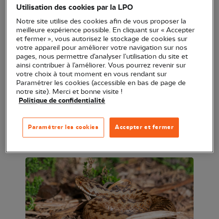
Utilisation des cookies par la LPO
de ces espaces qu'on pourrait croire abandonnés.
Notre site utilise des cookies afin de vous proposer la
Partez à la recherche des animaux de la lande sur
meilleure expérience possible. En cliquant sur « Accepter
et fermer », vous autorisez le stockage de cookies sur
ce Refuge LPO : certaines espèces ne vivent qu'ici
votre appareil pour améliorer votre navigation sur nos
(oiseaux, mammifères, insectes, reptiles,
pages, nous permettre d’analyser l’utilisation du site et
ainsi contribuer à l’améliorer. Vous pourrez revenir sur
amphibiens, ...)
votre choix à tout moment en vous rendant sur
Paramétrer les cookies (accessible en bas de page de
Un rendez-vous nature à la journée, avec pique-
notre site). Merci et bonne visite !
Politique de confidentialité
nique possible !
Pensez à vous inscrire par sms au 06 13 76 02 74.
Paramétrer les cookies
Accepter et fermer
Vous recevrez ainsi le lieu exact du rendez-vous !