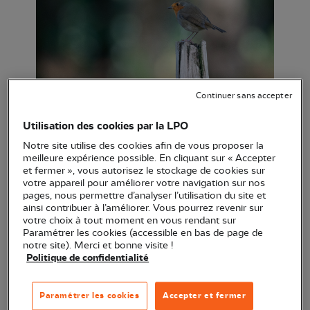
Continuer sans accepter
Rougegorge familier ©OlivierRetail
Utilisation des cookies par la LPO
Notre site utilise des cookies afin de vous proposer la
Lieu :
Guipel (35)
meilleure expérience possible. En cliquant sur « Accepter
et fermer », vous autorisez le stockage de cookies sur
Horaire :
8h30
votre appareil pour améliorer votre navigation sur nos
Réservation :
Oui
pages, nous permettre d’analyser l’utilisation du site et
Prix :
Gratuit
ainsi contribuer à l’améliorer. Vous pourrez revenir sur
votre choix à tout moment en vous rendant sur
Accessibilité Handicapés :
Paramétrer les cookies (accessible en bas de page de
Accessibilité sourds et malentendants :
Non
notre site). Merci et bonne visite !
Politique de confidentialité
Aveugles et malvoyants :
Non
Personnes à mobilité réduite :
Non
Personnes en situation de handicap mental :
Paramétrer les cookies
Accepter et fermer