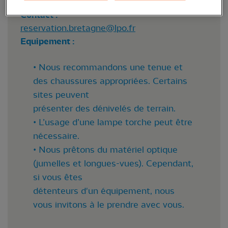
Non
Contact :
reservation.bretagne@lpo.fr
Equipement :
• Nous recommandons une tenue et
des chaussures appropriées. Certains
sites peuvent
présenter des dénivelés de terrain.
• L’usage d’une lampe torche peut être
nécessaire.
• Nous prêtons du matériel optique
(jumelles et longues-vues). Cependant,
si vous êtes
détenteurs d'un équipement, nous
vous invitons à le prendre avec vous.