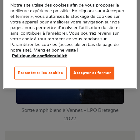
Notre site utilise des cookies afin de vous proposer la
et du chant, vous aurez l'occasion de vous initier à
meilleure expérience possible. En cliquant sur « Accepter
la recherche des crapauds grâce à leurs vocalises.
et fermer », vous autorisez le stockage de cookies sur
votre appareil pour améliorer votre navigation sur nos
Les amphibiens étant surtout actifs la nuit, cette
pages, nous permettre d’analyser l’utilisation du site et
sortie aura lieu en soirée (rdv 19h30).
ainsi contribuer à l’améliorer. Vous pourrez revenir sur
votre choix à tout moment en vous rendant sur
Paramétrer les cookies (accessible en bas de page de
notre site). Merci et bonne visite !
Politique de confidentialité
Paramétrer les cookies
Accepter et fermer
Sortie amphibiens à Vannes - LPO Bretagne
2022