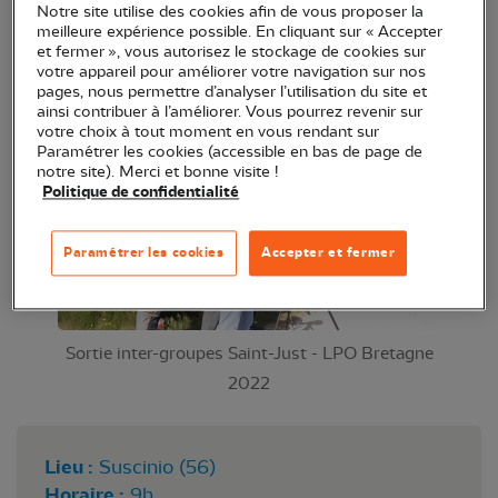
Notre site utilise des cookies afin de vous proposer la
Sensible, vous aurez peut-être la chance d'observer
meilleure expérience possible. En cliquant sur « Accepter
la Gorgebleue à miroir et autres oiseaux du marais
et fermer », vous autorisez le stockage de cookies sur
votre appareil pour améliorer votre navigation sur nos
lors de cette sortie. N'hésitez pas à vous inscrire !
pages, nous permettre d’analyser l’utilisation du site et
Bonnes observations !
ainsi contribuer à l’améliorer. Vous pourrez revenir sur
votre choix à tout moment en vous rendant sur
Paramétrer les cookies (accessible en bas de page de
notre site). Merci et bonne visite !
Politique de confidentialité
Paramétrer les cookies
Accepter et fermer
Sortie inter-groupes Saint-Just - LPO Bretagne
2022
Lieu :
Suscinio (56)
Horaire :
9h