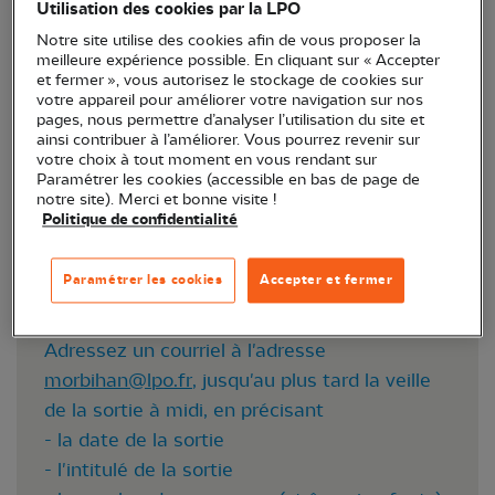
Utilisation des cookies par la LPO
Lieu :
Quiberon (56)
Notre site utilise des cookies afin de vous proposer la
Horaire :
9h30
meilleure expérience possible. En cliquant sur « Accepter
Durée :
Environ 3h
et fermer », vous autorisez le stockage de cookies sur
Réservation :
Oui
votre appareil pour améliorer votre navigation sur nos
pages, nous permettre d’analyser l’utilisation du site et
Prix :
Gratuit
ainsi contribuer à l’améliorer. Vous pourrez revenir sur
Accessibilité Handicapés :
votre choix à tout moment en vous rendant sur
Paramétrer les cookies (accessible en bas de page de
Accessibilité sourds et malentendants :
Non
notre site). Merci et bonne visite !
Aveugles et malvoyants :
Non
Politique de confidentialité
Personnes à mobilité réduite :
Non
Personnes en situation de handicap mental :
Paramétrer les cookies
Accepter et fermer
Non
Contact :
Adressez un courriel à l'adresse
morbihan@lpo.fr
, jusqu'au plus tard la veille
de la sortie à midi, en précisant
- la date de la sortie
- l'intitulé de la sortie