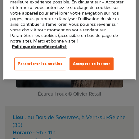
meilleure expérience possible. En cliquant sur « Accepter
apprendrons à reconnaître quelques indices de
et fermer », vous autorisez le stockage de cookies sur
votre appareil pour améliorer votre navigation sur nos
présence laissés par les animaux...
pages, nous permettre d’analyser l’utilisation du site et
ainsi contribuer à l’améliorer. Vous pourrez revenir sur
votre choix à tout moment en vous rendant sur
Paramétrer les cookies (accessible en bas de page de
notre site). Merci et bonne visite !
Politique de confidentialité
Paramétrer les cookies
Accepter et fermer
Écureuil roux © Olivier Retail
Lieu :
au Bois de Soeuvres, à Vern-sur-Seiche
(35)
Horaire :
9h - 11h