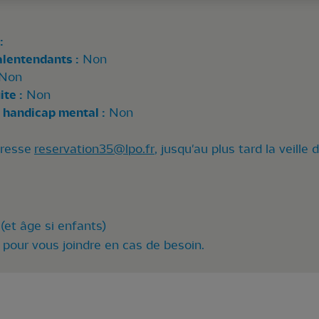
:
alentendants :
Non
Non
te :
Non
 handicap mental :
Non
dresse
reservation35@lpo.fr
, jusqu'au plus tard la veille 
(et âge si enfants)
pour vous joindre en cas de besoin.