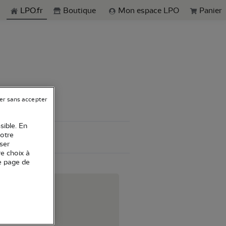
echerche
LPO.fr
Boutique
Mon espace LPO
Panier
er sans accepter
sible. En
votre
ser
re choix à
e page de