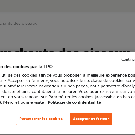
au contenu principal
Aller au menu principal
Aller à la r
x chants des oiseaux
aux chants des oiseaux
Continu
on des cookies par la LPO
 utilise des cookies afin de vous proposer la meilleure expérience pos
sur « Accepter et fermer », vous autorisez le stockage de cookies sur 
ne
Sortie nature
35 - Ille-et-Vilaine
pour améliorer votre navigation sur nos pages, nous permettre d’analy
ion du site et ainsi contribuer à l’améliorer. Vous pourrez revenir sur vot
nt en vous rendant sur Paramétrer les cookies (accessible en bas d
). Merci et bonne visite !
Politique de confidentialité
ier (35)
Paramétrer les cookies
Accepter et fermer