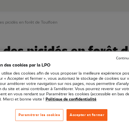
au contenu principal
Aller au menu principal
Aller à la r
s picidés en forêt de Toulfoën
des picidés en forêt d
Continu
on des cookies par la LPO
 utilise des cookies afin de vous proposer la meilleure expérience pos
Bretagne
Sortie nature
29 - Finistère
sur « Accepter et fermer », vous autorisez le stockage de cookies sur 
pour améliorer votre navigation sur nos pages, nous permettre d’analy
ion du site et ainsi contribuer à l’améliorer. Vous pourrez revenir sur vot
nt en vous rendant sur Paramétrer les cookies (accessible en bas d
). Merci et bonne visite !
Politique de confidentialité
Paramétrer les cookies
Accepter et fermer