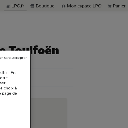
echerche
LPO.fr
Boutique
Mon espace LPO
Panier
e Toulfoën
er sans accepter
sible. En
votre
ser
re choix à
e page de