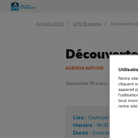
Aller 
Accueil LPO.fr
LPO Bretagne
Découverte de
Découverte 
AGENDA NATURE
Utilisati
Notre site
Dimanche 19 mars 2023
LPO 
cliquant 
appareil 
l’utilisat
tout mome
notre site
Lieu :
Quimperlé (29)
Horaire :
8h30
Durée :
Environ 3h