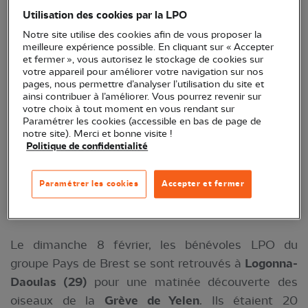
apprendre à reconnaître ensemble les oiseaux de la
Utilisation des cookies par la LPO
rade de Brest.
Notre site utilise des cookies afin de vous proposer la
meilleure expérience possible. En cliquant sur « Accepter
et fermer », vous autorisez le stockage de cookies sur
votre appareil pour améliorer votre navigation sur nos
pages, nous permettre d’analyser l’utilisation du site et
ainsi contribuer à l’améliorer. Vous pourrez revenir sur
votre choix à tout moment en vous rendant sur
Paramétrer les cookies (accessible en bas de page de
notre site). Merci et bonne visite !
Politique de confidentialité
Paramétrer les cookies
Accepter et fermer
Les bénévoles à la Grève de Yelen ©Luc-
EtienneMollière
Le dimanche 8 février, les bénévoles LPO du
groupe Pays de Brest se sont retrouvés à
Logonna-
Daoulas (29)
pour une matinée découverte des
oiseaux de la
Grève de Yelen
. Ils étaient 20