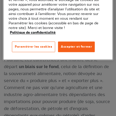
votre appareil pour améliorer votre navigation sur nos
Pour reprendre les termes du collectif Nourrir à
pages, nous permettre d’analyser l’utilisation du site et
l’échelle nationale, ces conférences étaient
ainsi contribuer à l’améliorer. Vous pourrez revenir sur
votre choix à tout moment en vous rendant sur
l’occasion de réfléchir au système agricole et
Paramétrer les cookies (accessible en bas de page de
alimentaire que l’on souhaite pour notre société.
notre site). Merci et bonne visite !
Politique de confidentialité
Car le système dominant est pensé pour le court-
terme, car un autre système vertueux est possible.
Paramétrer les cookies
Accepter et fermer
C’était l’occasion de changer de paradigme.
Pourtant, ces conférences ont montré dès le
départ
un biais sur le fond
, celui de la définition de
la souveraineté alimentaire, notion dévoyée au
service du « produire plus » et « exporter plus ».
Comment ne pas voir qu’une agriculture et une
industrie agro-alimentaire très dépendantes des
importations pour pouvoir produire (de soja, source
de déforestation, de pétrole et d’engrais
dépendants eux-mêmes du pétrole), d’aides