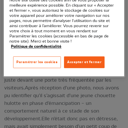
Notre site utilise des cookies afin de vous proposer la
meilleure expérience possible. En cliquant sur « Accepter
et fermer », vous autorisez le stockage de cookies sur
votre appareil pour améliorer votre navigation sur nos
pages, nous permettre d’analyser l’utilisation du site et
ainsi contribuer à l’améliorer. Vous pourrez revenir sur
votre choix à tout moment en vous rendant sur
Paramétrer les cookies (accessible en bas de page de
notre site). Merci et bonne visite !
Politique de confidentialité
Un matin de mai, nous avons été contactés par
Paramétrer les cookies
Accepter et fermer
une dame de l’accueil du château de Vitré,
préoccupée par la présence d’une chouette au sol,
juste devant une porte très fréquentée par les
visiteurs.Après réception d’une photo, nous avons
pu identifier qu’il s’agissait d’une jeune chouette
hulotte en phase d’émancipation – un
comportement naturel à ce stade de son
développement.Elle n’était donc pas en détresse,
mais avait simplement besoin d’un petit coup de