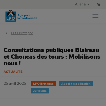
Aller au contenu principal
Aller au menu principal
Aller à
Aller à la recherche
LPO Bretagne
Consultations publiques Blaireau
et Choucas des tours : Mobilisons
nous !
ACTUALITÉ
25 avril 2025
LPO Bretagne
Appel à mobilisation
Juridique