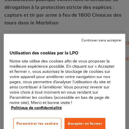
dérogation à la protection stricte des espèces :
capture et tir par arme à feu de 1800 Choucas des
tours dans le Morbihan
Communiqué de Presse :
Continuer sans accepter
https://www.morbihan.gouv.fr/Publications/Consultat
publiques/Consultations-en-cours/Derogation-a-la-
Utilisation des cookies par la LPO
protection-stricte-des-especes/Derogation-perturbat
Notre site utilise des cookies afin de vous proposer la
intentionnelle-et-destruction-de-choucas-des-tours-
meilleure expérience possible. En cliquant sur « Accepter
et fermer », vous autorisez le stockage de cookies sur
chambre-d-agriculture
votre appareil pour améliorer votre navigation sur nos
pages, nous permettre d’analyser l’utilisation du site et
Vous avez jusqu'au 7 mai.
ainsi contribuer à l’améliorer. Vous pourrez revenir sur
votre choix à tout moment en vous rendant sur
Paramétrer les cookies (accessible en bas de page de
!! LES ARGUMENTAIRES DISPONIBLES EN BAS
notre site). Merci et bonne visite !
DE PAGE !!
Politique de confidentialité
Envoyer les contributions à
:
Paramétrer les cookies
Accepter et fermer
ddtm-esprotegee@morbihan.gouv.fr