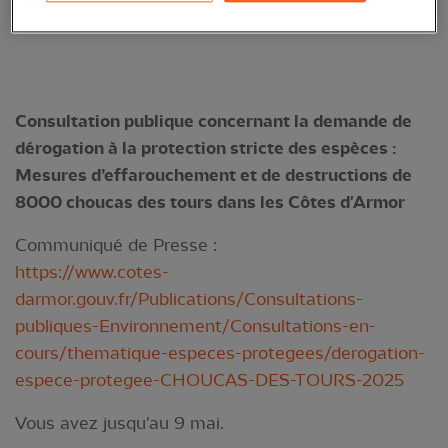
Consultation publique concernant la demande de
dérogation à la protection stricte des espèces :
Mesures d’effarouchement et de destructions de
8000 choucas des tours dans les Côtes d'Armor
Communiqué de Presse :
https://www.cotes-
darmor.gouv.fr/Publications/Consultations-
publiques-Environnement/Consultations-en-
cours/thematique-especes-protegees/derogation-
espece-protegee-CHOUCAS-DES-TOURS-2025
Vous avez jusqu'au 9 mai.