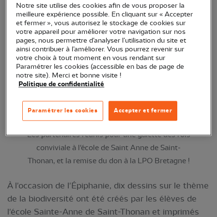
Notre site utilise des cookies afin de vous proposer la
partenariat avec la LPO Bretagne pour célébrer le
meilleure expérience possible. En cliquant sur « Accepter
début de l'année 2024.
et fermer », vous autorisez le stockage de cookies sur
votre appareil pour améliorer votre navigation sur nos
pages, nous permettre d’analyser l’utilisation du site et
ainsi contribuer à l’améliorer. Vous pourrez revenir sur
votre choix à tout moment en vous rendant sur
Paramétrer les cookies (accessible en bas de page de
notre site). Merci et bonne visite !
Politique de confidentialité
Paramétrer les cookies
Accepter et fermer
Les partenaires réunis pour une galette des rois
conviviale à l'école de Saint Anne de Saint-
Thonan, et la remise du don à la LPO Bretagne !
À l'occasion de l'Épiphanie, dix dessins sur le thème
de la biodiversité ont été créés par les élèves de
l'école Sainte-Anne de Saint-Thonan et imprimés