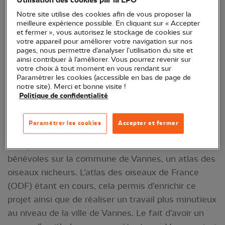
Utilisation des cookies par la LPO
Notre site utilise des cookies afin de vous proposer la
meilleure expérience possible. En cliquant sur « Accepter
et fermer », vous autorisez le stockage de cookies sur
votre appareil pour améliorer votre navigation sur nos
pages, nous permettre d’analyser l’utilisation du site et
ainsi contribuer à l’améliorer. Vous pourrez revenir sur
votre choix à tout moment en vous rendant sur
Paramétrer les cookies (accessible en bas de page de
notre site). Merci et bonne visite !
Politique de confidentialité
Grèbe huppé ©pixabay
Paramétrer les cookies
Accepter et fermer
En 2023, Estéban Vilboux et Corentin Morvan,
chargés d’études naturalistes, ont mené avec des
bénévoles sur la commune de Vannes, un atlas des
oiseaux nicheurs. L’atlas des oiseaux de France
(ODF) étant en cours, cela permis d’enrichir ce
projet ainsi que de réaliser un travail plus minutieux
au niveau de la ville de Vannes. Le fait d’avoir un