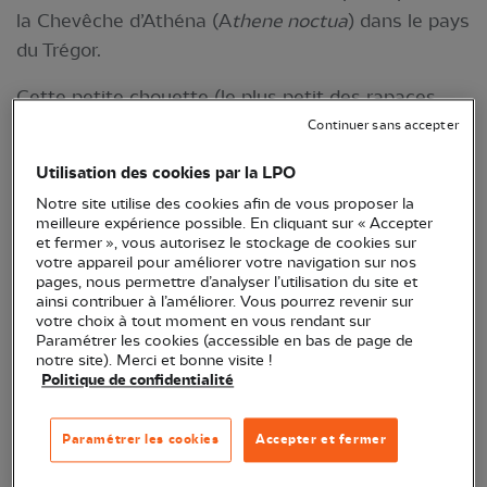
la Chevêche d’Athéna (A
thene noctua
) dans le pays
du Trégor.
Cette petite chouette (le plus petit des rapaces
nocturnes en Bretagne) est une espèce agricole
Continuer sans accepter
inféodée aux milieux ouverts, nichant dans des
Utilisation des cookies par la LPO
cavités offertes par certaines essences d’arbres ou
Notre site utilise des cookies afin de vous proposer la
des bâtiments anciens. Ses effectifs ont donc
meilleure expérience possible. En cliquant sur « Accepter
souffert du recul du bocage en Bretagne
et fermer », vous autorisez le stockage de cookies sur
votre appareil pour améliorer votre navigation sur nos
(disparition d’arbres à cavité), de l’intensification
pages, nous permettre d’analyser l’utilisation du site et
agricole (baisse du nombre de proies) ou encore de
ainsi contribuer à l’améliorer. Vous pourrez revenir sur
votre choix à tout moment en vous rendant sur
l’urbanisation (rénovation des vieux bâtiments
Paramétrer les cookies (accessible en bas de page de
offrant autrefois des cavités).
notre site). Merci et bonne visite !
Politique de confidentialité
Si elle semble être présente dans tous les
départements bretons, les données concernant sa
Paramétrer les cookies
Accepter et fermer
présence dans le Trégor restent rares*, malgré un