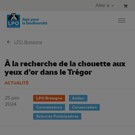
Aller au contenu principal
Aller au menu principal
Aller à
Aller à la recherche
LPO Bretagne
À la recherche de la chouette aux
yeux d’or dans le Trégor
ACTUALITÉ
25 juin
LPO Bretagne
Action
2024
Connaissance
Conservation
Sciences Participatives