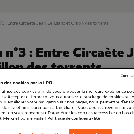
au contenu principal
Aller au menu principal
Aller à la r
3 : Entre Circaète Jean-Le-Blanc et Grillon des torrents
n°3 : Entre Circaète 
illon des torrents
Continu
on des cookies par la LPO
 utilise des cookies afin de vous proposer la meilleure expérience pos
Publication
sur « Accepter et fermer », vous autorisez le stockage de cookies sur 
pour améliorer votre navigation sur nos pages, nous permettre d’analy
ion du site et ainsi contribuer à l’améliorer. Vous pourrez revenir sur vot
nt en vous rendant sur Paramétrer les cookies (accessible en bas d
). Merci et bonne visite !
Politique de confidentialité