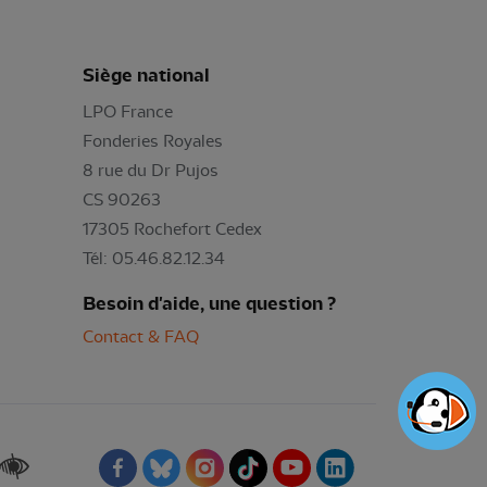
Siège national
LPO France
Fonderies Royales
8 rue du Dr Pujos
CS 90263
17305 Rochefort Cedex
Tél: 05.46.82.12.34
Besoin d'aide, une question ?
Contact & FAQ
Renforcer les contrastes