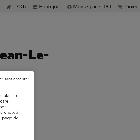
echerche
LPO.fr
Boutique
Mon espace LPO
Panier
Jean-Le-
er sans accepter
sible. En
votre
ser
re choix à
e page de