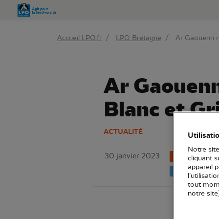
Aller 
Accueil LPO.fr
LPO Bretagne
Ar Gaouenn n°
Ar Gaouenn 
Blanc et Gr
ACTUALITÉ
Utilisati
Notre site
30 janvier 2023
LPO Bretagne
cliquant 
appareil 
Connaissance
l’utilisat
tout mome
notre site