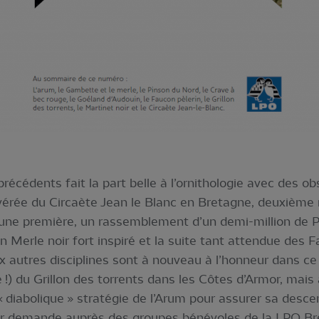
édents fait la part belle à l’ornithologie avec des obs
vérée du Circaète Jean le Blanc en Bretagne, deuxième
e une première, un rassemblement d’un demi-million de P
, un Merle noir fort inspiré et la suite tant attendue des
x autres disciplines sont à nouveau à l’honneur dans ce
!) du Grillon des torrents dans les Côtes d’Armor, mais
a « diabolique » stratégie de l’Arum pour assurer sa de
sur demande auprès des groupes bénévoles de la LPO Br