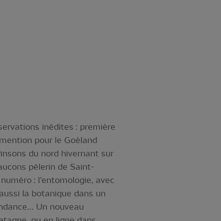
ervations inédites : première
 mention pour le Goéland
insons du nord hivernant sur
 Faucons pèlerin de Saint-
 numéro : l’entomologie, avec
 aussi la botanique dans un
scendance… Un nouveau
etagne, ou en ligne dans