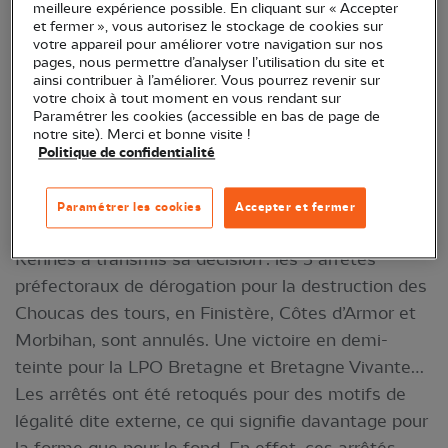
meilleure expérience possible. En cliquant sur « Accepter
et fermer », vous autorisez le stockage de cookies sur
votre appareil pour améliorer votre navigation sur nos
pages, nous permettre d’analyser l’utilisation du site et
ainsi contribuer à l’améliorer. Vous pourrez revenir sur
votre choix à tout moment en vous rendant sur
Paramétrer les cookies (accessible en bas de page de
notre site). Merci et bonne visite !
Politique de confidentialité
Choucas des tours © Olivier RETAIL
Paramétrer les cookies
Accepter et fermer
Le 15 décembre 2022, le Tribunal Administratif de
Rennes a transmis sa décision : les 3 arrêtés
préfectoraux de dérogation pour la destruction des
Choucas des tours, en Finistère, Côtes d’Armor et
Morbihan, sont annulés. Une victoire en demi-
teinte pour la LPO Bretagne et Bretagne Vivante…
Les arrêtés ont été retoqués pour des motifs de
légalité dite externe, ce qui signifie davantage pour
la forme que pour le fond. En effet, ces arrêtés