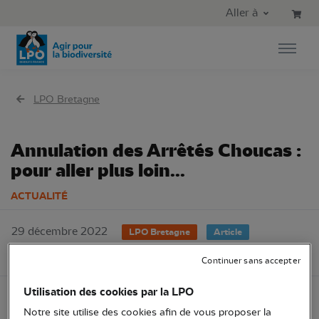
Aller au contenu principal
Aller au menu principal
Aller à
Aller à la recherche
LPO Bretagne
Annulation des Arrêtés Choucas :
pour aller plus loin...
ACTUALITÉ
29 décembre 2022
LPO Bretagne
Article
Juridique
Continuer sans accepter
Utilisation des cookies par la LPO
Notre site utilise des cookies afin de vous proposer la