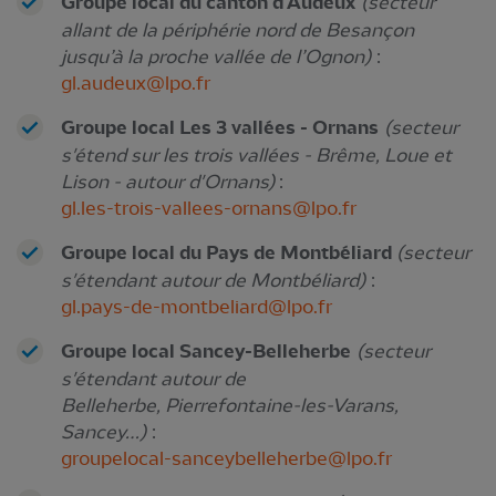
Groupe local du canton d'Audeux
(secteur
allant de la périphérie nord de Besançon
jusqu’à la proche vallée de l’Ognon)
:
gl.audeux@lpo.fr
Groupe local Les 3 vallées - Ornans
(secteur
s'étend sur les trois vallées - Brême, Loue et
Lison - autour d'Ornans)
:
gl.les-trois-vallees-ornans@lpo.fr
Groupe local du Pays de Montbéliard
(secteur
s'étendant autour de Montbéliard)
:
gl.pays-de-montbeliard@lpo.fr
Groupe local Sancey-Belleherbe
(secteur
s'étendant autour de
Belleherbe, Pierrefontaine-les-Varans,
Sancey…)
:
groupelocal-sanceybelleherbe@lpo.fr