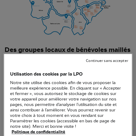
Des groupes locaux de bénévoles maillés
sur toute la région
Continuer sans accepter
Grâce à ses désormais 14 groupes locaux de
Utilisation des cookies par la LPO
bénévoles, la LPO Bourgogne-Franche-Comté
Notre site utilise des cookies afin de vous proposer la
renforce son ancrage sur le territoire pour toujours
meilleure expérience possible. En cliquant sur « Accepter
plus de proximité !
et fermer », vous autorisez le stockage de cookies sur
votre appareil pour améliorer votre navigation sur nos
pages, nous permettre d’analyser l’utilisation du site et
Mais un groupe local quésaco ? Il s’agit d’une
ainsi contribuer à l’améliorer. Vous pourrez revenir sur
initiative de plusieurs adhérents LPO qui se
votre choix à tout moment en vous rendant sur
Paramétrer les cookies (accessible en bas de page de
retrouvent sur un même secteur géographique,
notre site). Merci et bonne visite !
avec
l’envie d’échanger leurs idées et de fédérer
Politique de confidentialité